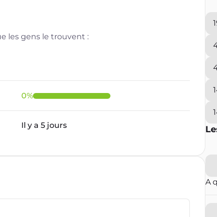
 les gens le trouvent :
0
%
Il y a 5 jours
Le
A 