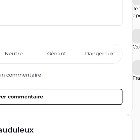
Je 
opé
fai
ré
qu
in
Qu
con
Neutre
Gênant
Dangereux
op
par
vou
d’un commentaire
blo
Fr
er commentaire
rauduleux