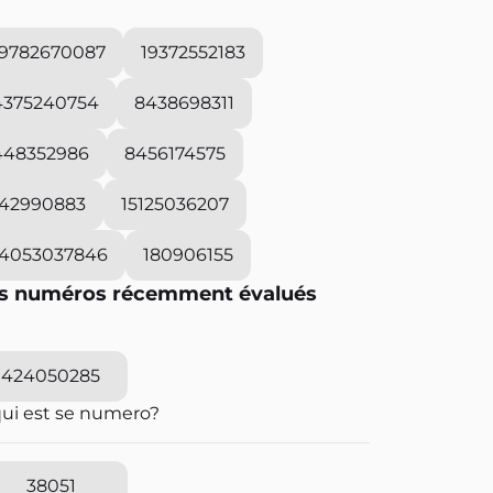
19782670087
19372552183
4375240754
8438698311
448352986
8456174575
142990883
15125036207
14053037846
180906155
s numéros récemment évalués
424050285
qui est se numero?
38051