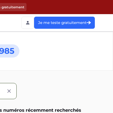
s gratuitement
Je me teste gratuitement
985
s numéros récemment recherchés