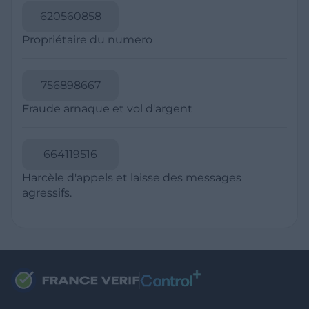
RESSOURCES
Politique de Confidentialité
CGU
Mentions légales
CGV Marchands
CGU FranceVerif+
INFORMATIONS
Catégories
Marchands
Signaler une arnaque
Blog
A PROPOS
Aide
Comment ça marche ?
Contact support utilisateurs
support@franceverif.fr
©WebVerif SAS au capital de 851 000€ • RCS de Paris 884750035 17