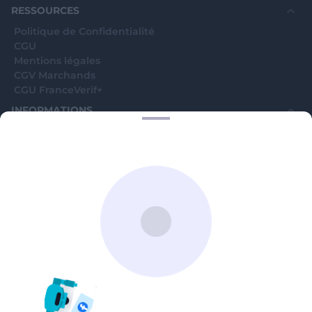
avenue Jean Moulin, 93100 Montreuil, France