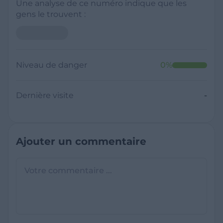
Une analyse de ce numéro indique que les
gens le trouvent :
Neutre
Niveau de danger
0
%
Dernière visite
Il y a moins de 1 minute
Questions sur les sites frauduleux
Quel est le meilleur annuaire inversé
gratuit ?
France Verif inclut une fonctionnalité de
recherche de numéro inversée qui est efficace
C'est quoi +33 ?
et gratuite pour identifier les appelants
L'indicatif +33 est le code téléphonique