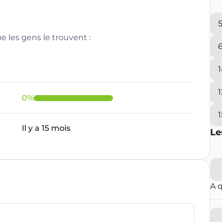
 les gens le trouvent :
0
%
Il y a 15 mois
Le
A 