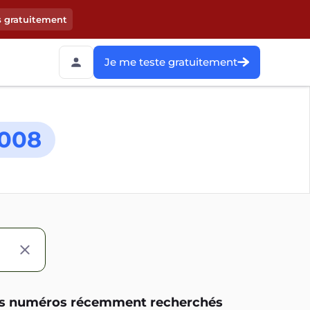
s gratuitement
Je me teste gratuitement
008
s numéros récemment recherchés