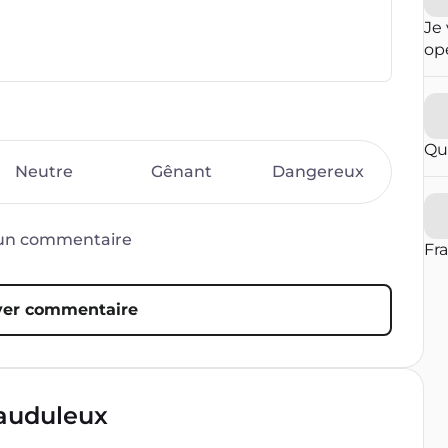
Je 
opé
fai
ré
qu
in
Qu
con
Neutre
Gênant
Dangereux
op
par
vou
d’un commentaire
blo
Fr
er commentaire
rauduleux