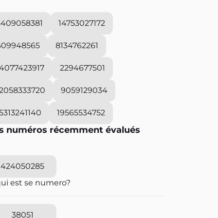
5409058381
14753027172
609948565
8134762261
14077423917
2294677501
12058333720
9059129034
15313241140
19565534752
s numéros récemment évalués
424050285
qui est se numero?
38051