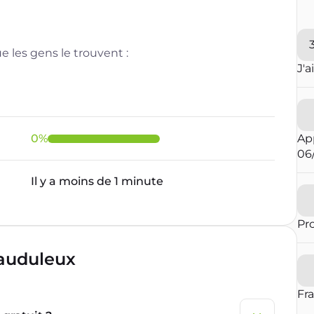
 les gens le trouvent :
J'a
0
%
Ap
06
Il y a moins de 1 minute
Pr
rauduleux
Fr