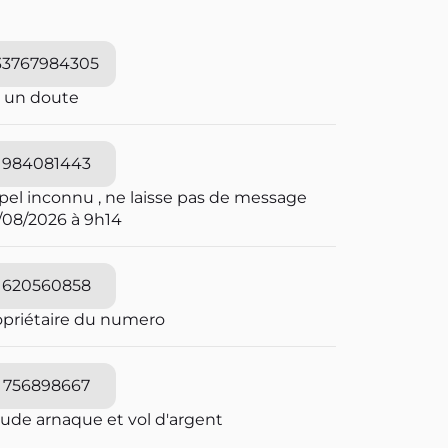
33767984305
i un doute
984081443
pel inconnu , ne laisse pas de message
/08/2026 à 9h14
620560858
opriétaire du numero
756898667
aude arnaque et vol d'argent