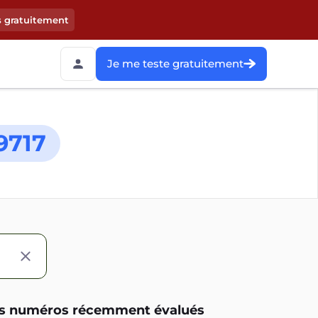
s gratuitement
Je me teste gratuitement
9717
s numéros récemment évalués