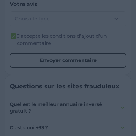
Votre avis
Choisir le type
J’accepte les conditions d’ajout d’un
commentaire
Envoyer commentaire
Questions sur les sites frauduleux
Quel est le meilleur annuaire inversé
gratuit ?
France Verif inclut une fonctionnalité de
recherche de numéro inversée qui est efficace
C'est quoi +33 ?
et gratuite pour identifier les appelants
L'indicatif +33 est le code téléphonique