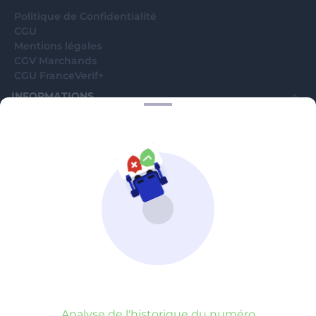
Politique de Confidentialité
CGU
Mentions légales
CGV Marchands
CGU FranceVerif+
INFORMATIONS
Catégories
Marchands
Signaler une arnaque
Blog
A PROPOS
Aide
Comment ça marche ?
Contact support utilisateurs
support@franceverif.fr
©WebVerif SAS au capital de 851 000€ • RCS de Paris 884750035 17
avenue Jean Moulin, 93100 Montreuil, France
Analyse de l'historique du numéro