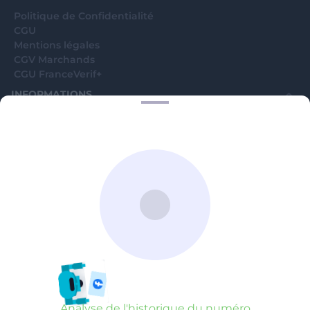
Politique de Confidentialité
CGU
Mentions légales
CGV Marchands
CGU FranceVerif+
INFORMATIONS
Catégories
Marchands
Signaler une arnaque
Blog
A PROPOS
Aide
Comment ça marche ?
Contact support utilisateurs
support@franceverif.fr
©WebVerif SAS au capital de 851 000€ • RCS de Paris 884750035 17
avenue Jean Moulin, 93100 Montreuil, France
Analyse de l'historique du numéro