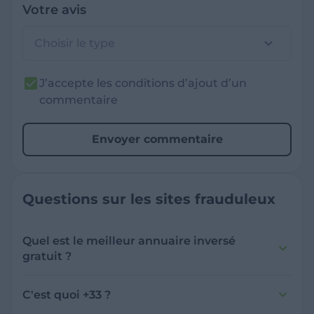
Votre avis
Choisir le type
J’accepte les conditions d’ajout d’un
commentaire
Envoyer commentaire
Questions sur les sites frauduleux
Quel est le meilleur annuaire inversé
gratuit ?
France Verif inclut une fonctionnalité de
recherche de numéro inversée qui est efficace
C'est quoi +33 ?
et gratuite pour identifier les appelants
L'indicatif +33 est le code téléphonique