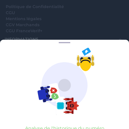
Politique de Confidentialité
CGU
Mentions légales
CGV Marchands
CGU FranceVerif+
INFORMATIONS
Catégories
Marchands
Signaler une arnaque
Blog
A PROPOS
Aide
Comment ça marche ?
Contact support utilisateurs
support@franceverif.fr
©WebVerif SAS au capital de 851 000€ • RCS de Paris 884750035 17
avenue Jean Moulin, 93100 Montreuil, France
Analyse de l'historique du numéro