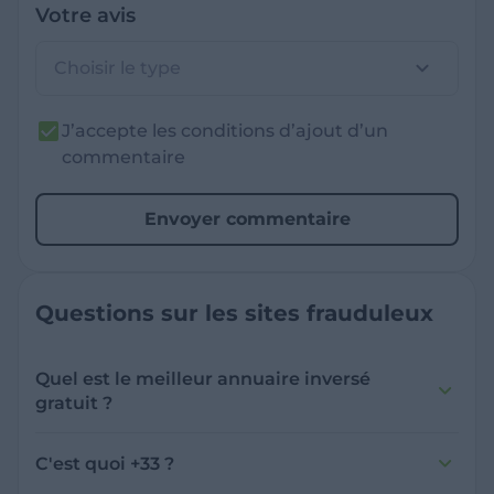
Votre avis
Choisir le type
J’accepte les conditions d’ajout d’un
commentaire
Envoyer commentaire
Questions sur les sites frauduleux
Quel est le meilleur annuaire inversé
gratuit ?
France Verif inclut une fonctionnalité de
recherche de numéro inversée qui est efficace
C'est quoi +33 ?
et gratuite pour identifier les appelants
L'indicatif +33 est le code téléphonique