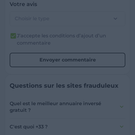
Votre avis
Choisir le type
J’accepte les conditions d’ajout d’un
commentaire
Envoyer commentaire
Questions sur les sites frauduleux
Quel est le meilleur annuaire inversé
gratuit ?
France Verif inclut une fonctionnalité de
recherche de numéro inversée qui est efficace
C'est quoi +33 ?
et gratuite pour identifier les appelants
L'indicatif +33 est le code téléphonique