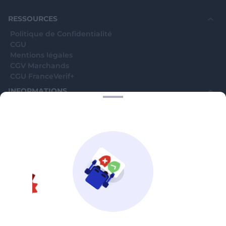
souhaite voir avec vous si elles sont avérées car
elles sont bloquées en attente. C'est un leurre.
RESSOURCES
Politique de Confidentialité
CGU
Mentions légales
CGV Marchands
CGU FranceVerif+
INFORMATIONS
Catégories
Marchands
Signaler une arnaque
Blog
A PROPOS
Aide
Comment ça marche ?
Contact support utilisateurs
support@franceverif.fr