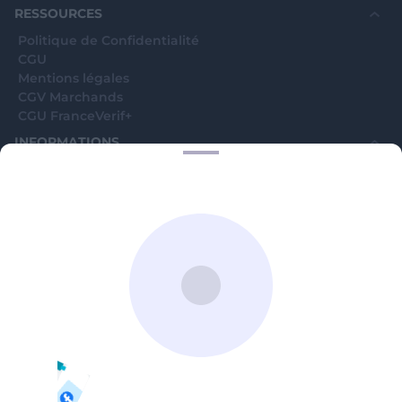
RESSOURCES
Politique de Confidentialité
CGU
Mentions légales
CGV Marchands
CGU FranceVerif+
INFORMATIONS
Catégories
Marchands
Signaler une arnaque
Blog
A PROPOS
Aide
Comment ça marche ?
Contact support utilisateurs
support@franceverif.fr
©WebVerif SAS au capital de 851 000€ • RCS de Paris 884750035 17