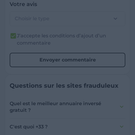
Votre avis
Choisir le type
J’accepte les conditions d’ajout d’un
commentaire
Envoyer commentaire
Questions sur les sites frauduleux
Quel est le meilleur annuaire inversé
gratuit ?
France Verif inclut une fonctionnalité de
recherche de numéro inversée qui est efficace
C'est quoi +33 ?
et gratuite pour identifier les appelants
L'indicatif +33 est le code téléphonique