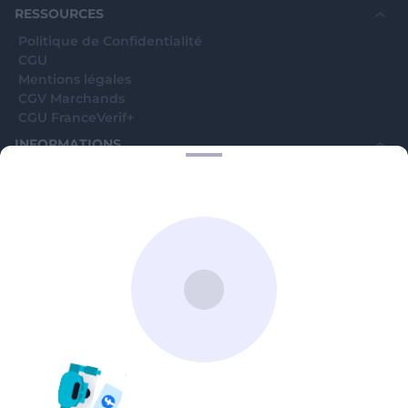
RESSOURCES
Politique de Confidentialité
CGU
Mentions légales
CGV Marchands
CGU FranceVerif+
INFORMATIONS
Catégories
Marchands
Signaler une arnaque
Blog
A PROPOS
Aide
Comment ça marche ?
Contact support utilisateurs
support@franceverif.fr
©WebVerif SAS au capital de 851 000€ • RCS de Paris 884750035 17