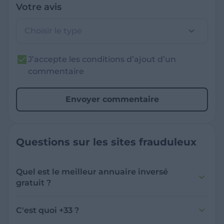
Votre avis
Choisir le type
J’accepte les conditions d’ajout d’un
commentaire
Envoyer commentaire
Questions sur les sites frauduleux
Quel est le meilleur annuaire inversé
gratuit ?
France Verif inclut une fonctionnalité de
recherche de numéro inversée qui est efficace
C'est quoi +33 ?
et gratuite pour identifier les appelants
L'indicatif +33 est le code téléphonique