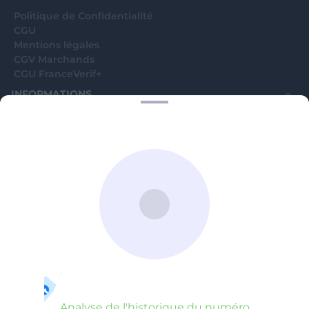
Politique de Confidentialité
CGU
Mentions légales
CGV Marchands
CGU FranceVerif+
INFORMATIONS
Catégories
Marchands
Signaler une arnaque
Blog
A PROPOS
Aide
Comment ça marche ?
Contact support utilisateurs
support@franceverif.fr
©WebVerif SAS au capital de 851 000€ • RCS de Paris 884750035 17
avenue Jean Moulin, 93100 Montreuil, France
Analyse de l'historique du numéro