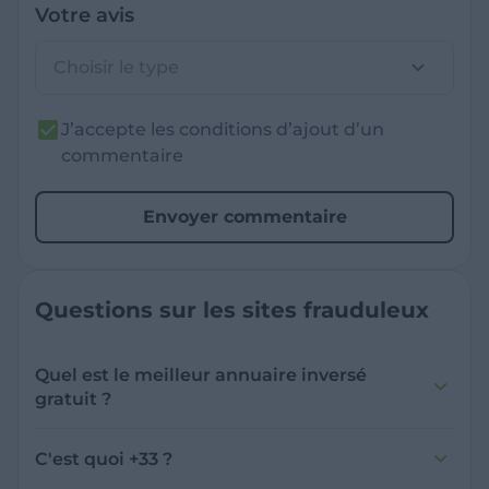
Votre avis
Choisir le type
J’accepte les conditions d’ajout d’un
commentaire
Envoyer commentaire
Questions sur les sites frauduleux
Quel est le meilleur annuaire inversé
gratuit ?
France Verif inclut une fonctionnalité de
recherche de numéro inversée qui est efficace
C'est quoi +33 ?
et gratuite pour identifier les appelants
L'indicatif +33 est le code téléphonique