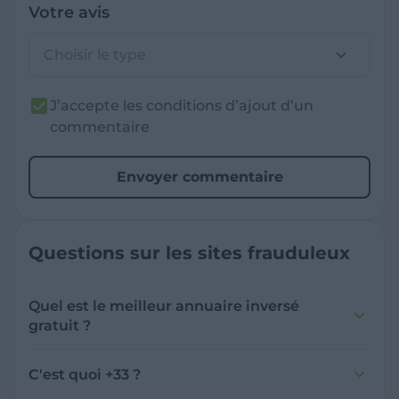
Votre avis
Choisir le type
J’accepte les conditions d’ajout d’un
commentaire
Envoyer commentaire
Questions sur les sites frauduleux
Quel est le meilleur annuaire inversé
gratuit ?
France Verif inclut une fonctionnalité de
recherche de numéro inversée qui est efficace
C'est quoi +33 ?
et gratuite pour identifier les appelants
L'indicatif +33 est le code téléphonique