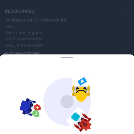
RESSOURCES
Politique de Confidentialité
CGU
Mentions légales
CGV Marchands
CGU FranceVerif+
INFORMATIONS
Catégories
Marchands
Signaler une arnaque
Blog
A PROPOS
Aide
Comment ça marche ?
Contact support utilisateurs
support@franceverif.fr