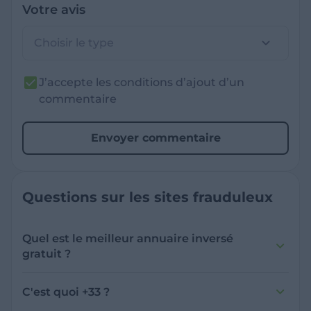
Votre avis
Choisir le type
J’accepte les conditions d’ajout d’un
commentaire
Envoyer commentaire
Questions sur les sites frauduleux
Quel est le meilleur annuaire inversé
gratuit ?
France Verif inclut une fonctionnalité de
recherche de numéro inversée qui est efficace
C'est quoi +33 ?
et gratuite pour identifier les appelants
L'indicatif +33 est le code téléphonique