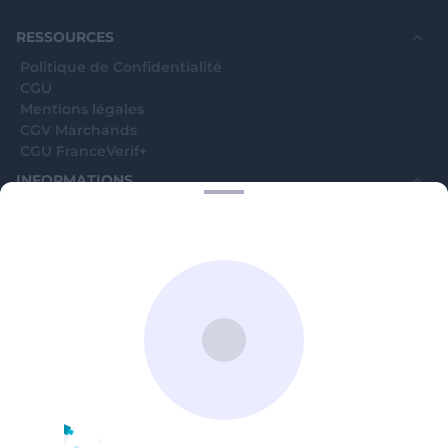
souhaite voir avec vous si elles sont avérées car
elles sont bloquées en attente. C'est un leurre.
RESSOURCES
Politique de Confidentialité
CGU
Mentions légales
CGV Marchands
CGU FranceVerif+
INFORMATIONS
Catégories
Marchands
Signaler une arnaque
Blog
A PROPOS
Aide
Comment ça marche ?
Contact support utilisateurs
support@franceverif.fr