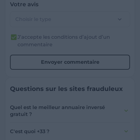
Votre avis
Choisir le type
J’accepte les conditions d’ajout d’un
commentaire
Envoyer commentaire
Questions sur les sites frauduleux
Quel est le meilleur annuaire inversé
gratuit ?
France Verif inclut une fonctionnalité de
recherche de numéro inversée qui est efficace
C'est quoi +33 ?
et gratuite pour identifier les appelants
L'indicatif +33 est le code téléphonique