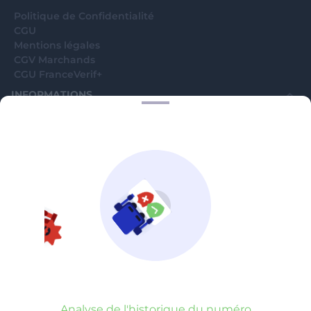
Politique de Confidentialité
CGU
Mentions légales
CGV Marchands
CGU FranceVerif+
INFORMATIONS
Catégories
Marchands
Signaler une arnaque
Blog
A PROPOS
Aide
Comment ça marche ?
Contact support utilisateurs
support@franceverif.fr
©WebVerif SAS au capital de 851 000€ • RCS de Paris 884750035 17
avenue Jean Moulin, 93100 Montreuil, France
Analyse de l'historique du numéro