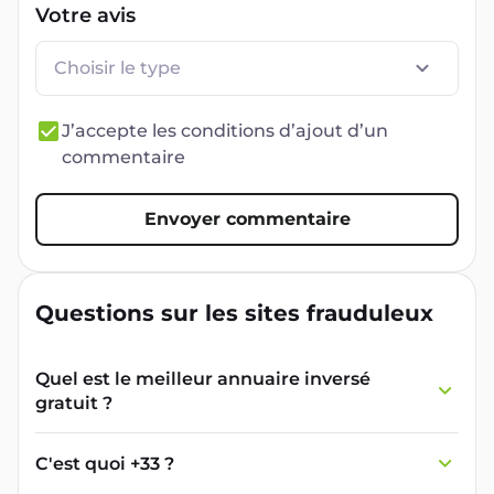
Votre avis
Choisir le type
J’accepte les conditions d’ajout d’un
commentaire
Envoyer commentaire
Questions sur les sites frauduleux
Quel est le meilleur annuaire inversé
gratuit ?
France Verif inclut une fonctionnalité de
recherche de numéro inversée qui est efficace
C'est quoi +33 ?
et gratuite pour identifier les appelants
L'indicatif +33 est le code téléphonique