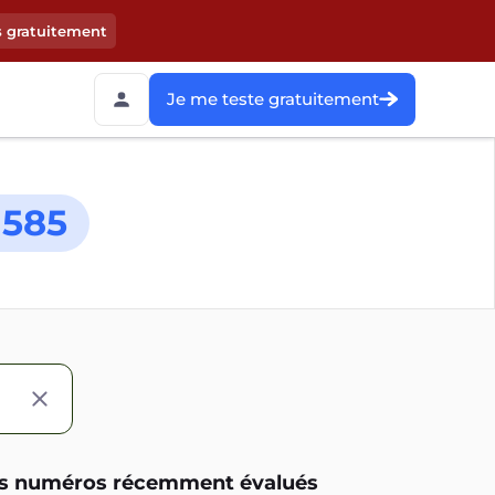
s gratuitement
Je me teste gratuitement
1585
s numéros récemment évalués