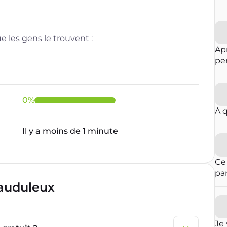
 les gens le trouvent :
Ap
pe
m'
0
%
À 
Il y a moins de 1 minute
Ce
pa
ent
rauduleux
est
mê
des
Je 