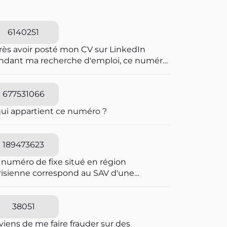
6140251
rès avoir posté mon CV sur LinkedIn
ndant ma recherche d'emploi, ce numéro
a harcelé et menacer de viol
677531066
qui appartient ce numéro ?
189473623
 numéro de fixe situé en région
risienne correspond au SAV d'une
reprise frauduleuse dont le siège fiscal
 situé en Irlande. Envoi-Reco utilise les
mes codes couleurs que La Poste pour
38051
 envois de courrier en AR. Elle joue sur la
viens de me faire frauder sur des