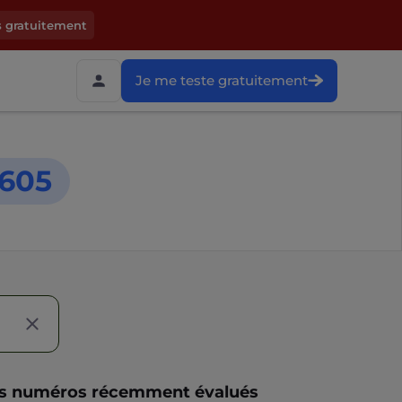
s gratuitement
Je me teste gratuitement
605
s numéros récemment évalués