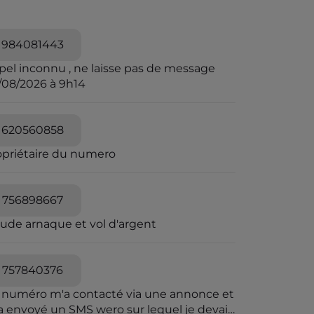
984081443
pel inconnu , ne laisse pas de message
/08/2026 à 9h14
620560858
opriétaire du numero
756898667
aude arnaque et vol d'argent
757840376
 numéro m'a contacté via une annonce et
a envoyé un SMS wero sur lequel je devais