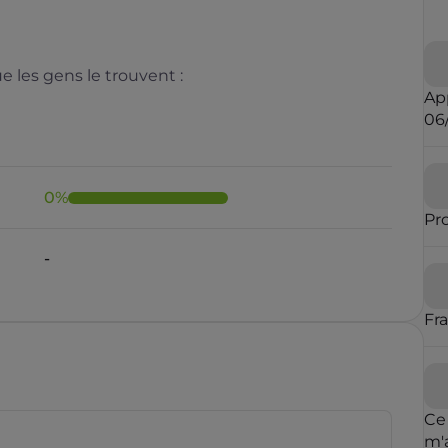
 les gens le trouvent :
Ap
06
0
%
Pr
Il y a moins de 1 minute
Fr
rauduleux
Ce
m'