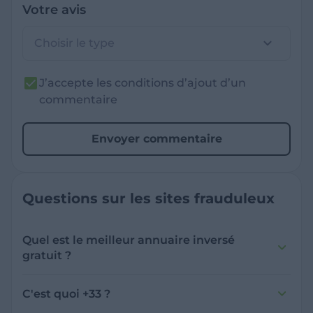
Votre avis
Choisir le type
J’accepte les conditions d’ajout d’un
commentaire
Envoyer commentaire
Questions sur les sites frauduleux
Quel est le meilleur annuaire inversé
gratuit ?
France Verif inclut une fonctionnalité de
recherche de numéro inversée qui est efficace
C'est quoi +33 ?
et gratuite pour identifier les appelants
L'indicatif +33 est le code téléphonique