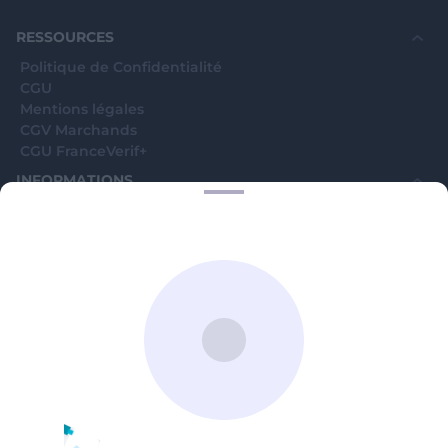
souhaite voir avec vous si elles sont avérées car
elles sont bloquées en attente. C'est un leurre.
RESSOURCES
Politique de Confidentialité
CGU
Mentions légales
CGV Marchands
CGU FranceVerif+
INFORMATIONS
Catégories
Marchands
Signaler une arnaque
Blog
A PROPOS
Aide
Comment ça marche ?
Contact support utilisateurs
support@franceverif.fr