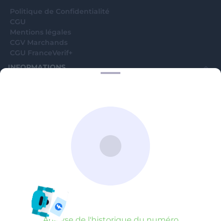
Politique de Confidentialité
CGU
Mentions légales
CGV Marchands
CGU FranceVerif+
INFORMATIONS
Catégories
Marchands
Signaler une arnaque
Blog
A PROPOS
Aide
Comment ça marche ?
Contact support utilisateurs
support@franceverif.fr
©WebVerif SAS au capital de 851 000€ • RCS de Paris 884750035 17
avenue Jean Moulin, 93100 Montreuil, France
Analyse de l'historique du numéro