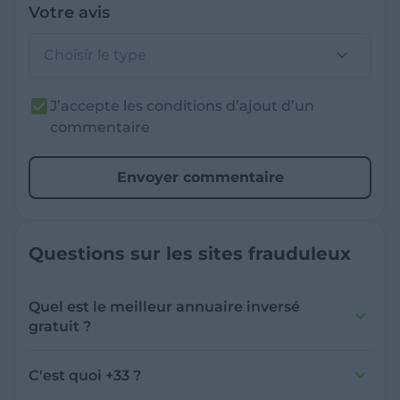
Votre avis
Choisir le type
J’accepte les conditions d’ajout d’un
commentaire
Envoyer commentaire
Questions sur les sites frauduleux
Quel est le meilleur annuaire inversé
gratuit ?
France Verif inclut une fonctionnalité de
recherche de numéro inversée qui est efficace
C'est quoi +33 ?
et gratuite pour identifier les appelants
L'indicatif +33 est le code téléphonique