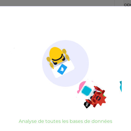
con
opé
49
fai
co
ré
men
qu
Po
in
aup
con
Irl
op
par
Neutre
Gênant
Dangereux
vou
blo
d’un commentaire
er commentaire
rauduleux
Analyse de la réputation du numéro