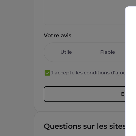
Votre avis
Utile
Fiable
J’accepte les conditions d’ajout 
Envoy
Questions sur les sites f