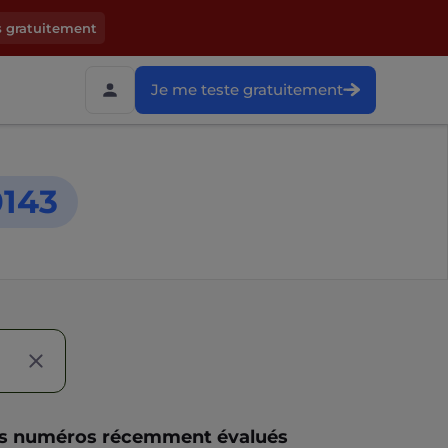
s gratuitement
Je me teste gratuitement
143
s numéros récemment évalués