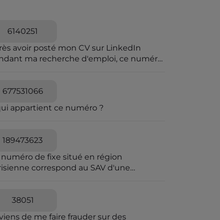
6140251
rès avoir posté mon CV sur LinkedIn
ndant ma recherche d'emploi, ce numéro
a harcelé et menacer de viol
677531066
qui appartient ce numéro ?
189473623
 numéro de fixe situé en région
risienne correspond au SAV d'une
reprise frauduleuse dont le siège fiscal
 situé en Irlande. Envoi-Reco utilise les
mes codes couleurs que La Poste pour
38051
 envois de courrier en AR. Elle joue sur la
viens de me faire frauder sur des