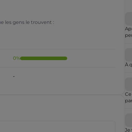
 les gens le trouvent :
Ap
pe
m'
0
%
À 
-
Ce
pa
ent
est
mê
des
Je 