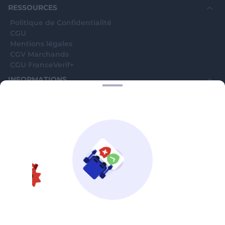
RESSOURCES
Politique de Confidentialité
CGU
Mentions légales
CGV Marchands
CGU FranceVerif+
INFORMATIONS
Catégories
Marchands
Signaler une arnaque
Blog
A PROPOS
Aide
Comment ça marche ?
Contact support utilisateurs
support@franceverif.fr
©WebVerif SAS au capital de 851 000€ • RCS de Paris 884750035 17