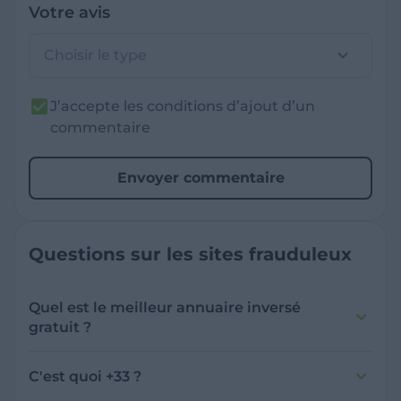
Votre avis
Choisir le type
J’accepte les conditions d’ajout d’un
commentaire
Envoyer commentaire
Questions sur les sites frauduleux
Quel est le meilleur annuaire inversé
gratuit ?
France Verif inclut une fonctionnalité de
recherche de numéro inversée qui est efficace
C'est quoi +33 ?
et gratuite pour identifier les appelants
L'indicatif +33 est le code téléphonique