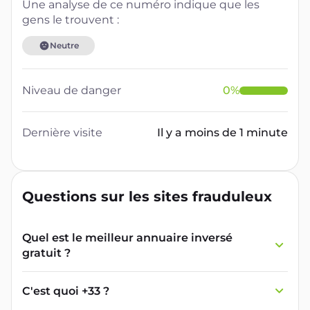
Une analyse de ce numéro indique que les
gens le trouvent :
Neutre
Niveau de danger
0
%
Dernière visite
Il y a moins de 1 minute
Questions sur les sites frauduleux
Quel est le meilleur annuaire inversé
gratuit ?
France Verif inclut une fonctionnalité de
recherche de numéro inversée qui est efficace
C'est quoi +33 ?
et gratuite pour identifier les appelants
L'indicatif +33 est le code téléphonique