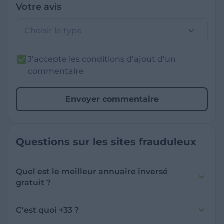
Votre avis
Choisir le type
J’accepte les conditions d’ajout d’un
commentaire
Envoyer commentaire
Questions sur les sites frauduleux
Quel est le meilleur annuaire inversé
gratuit ?
France Verif inclut une fonctionnalité de
recherche de numéro inversée qui est efficace
C'est quoi +33 ?
et gratuite pour identifier les appelants
L'indicatif +33 est le code téléphonique