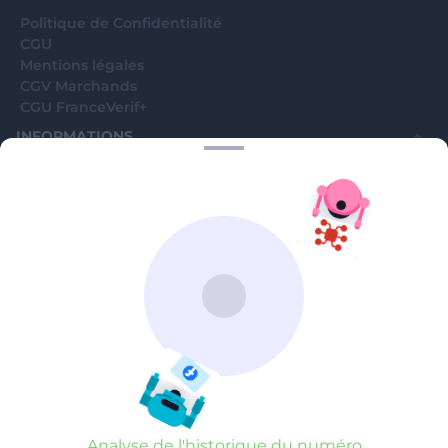
Politique de Confidentialité
CGU
Mentions légales
CGV Marchands
CGU FranceVerif+
INFORMATIONS
Catégories
Marchands
Signaler une arnaque
Blog
A PROPOS
Aide
Comment ça marche ?
Contact support utilisateurs
support@franceverif.fr
©WebVerif SAS au capital de 851 000€ • RCS de Paris 884750035 17
avenue Jean Moulin, 93100 Montreuil, France
Analyse de l'historique du numéro