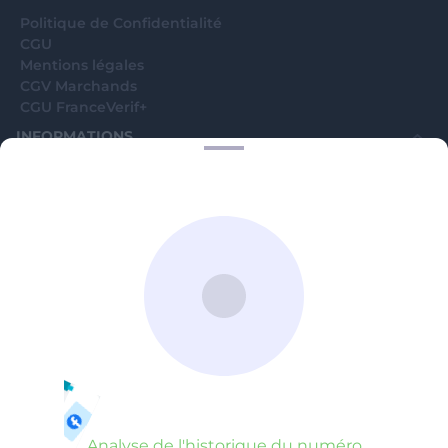
Politique de Confidentialité
CGU
Mentions légales
CGV Marchands
CGU FranceVerif+
INFORMATIONS
Catégories
Marchands
Signaler une arnaque
Blog
A PROPOS
Aide
Comment ça marche ?
Contact support utilisateurs
support@franceverif.fr
©WebVerif SAS au capital de 851 000€ • RCS de Paris 884750035 17
avenue Jean Moulin, 93100 Montreuil, France
Analyse de l'historique du numéro