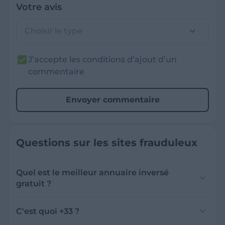
Votre avis
Choisir le type
J’accepte les conditions d’ajout d’un
commentaire
Envoyer commentaire
Questions sur les sites frauduleux
Quel est le meilleur annuaire inversé
gratuit ?
France Verif inclut une fonctionnalité de
recherche de numéro inversée qui est efficace
C'est quoi +33 ?
et gratuite pour identifier les appelants
L'indicatif +33 est le code téléphonique