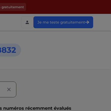
s gratuitement
Je me teste gratuitement
8832
s numéros récemment évalués