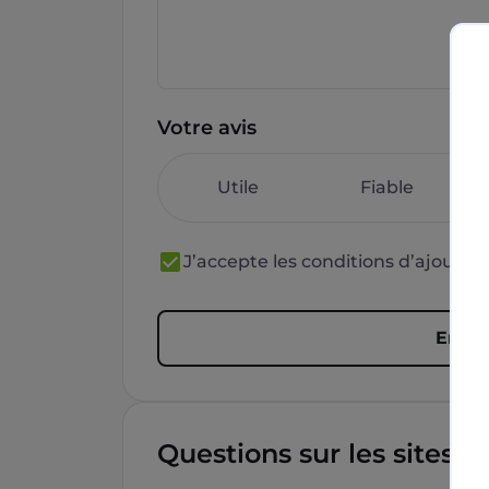
Votre avis
Utile
Fiable
J’accepte les conditions d’ajout 
Envoy
Questions sur les sites f