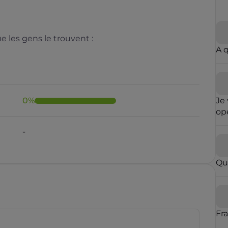
 les gens le trouvent :
A 
0
%
Je 
opé
fai
-
ré
qu
in
Qu
con
op
par
vou
blo
Fr