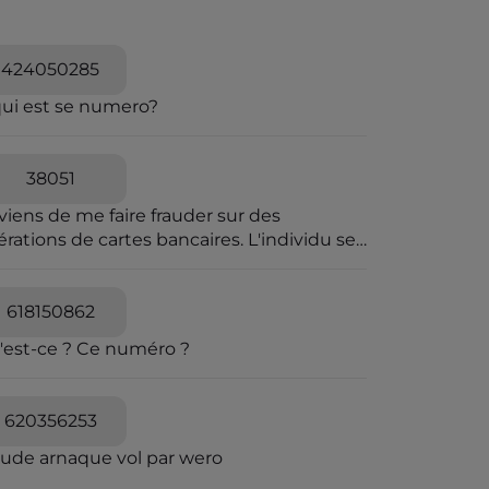
424050285
qui est se numero?
38051
viens de me faire frauder sur des
rations de cartes bancaires. L'individu se
t passer pour une personne travaillant à la
pression des fraudes bancaires et explique
e vous allez recevoir un SMS pour vous
618150862
diquer que vous êtes en ligne avec un
'est-ce ? Ce numéro ?
seiller bancaire. Il explique que des
érations ont été caractérisées suspectes
 l'algorithme et qu'il souhaite voir avec
620356253
s si elles sont avérées car elles sont
quées en attente. C'est un leurre.
aude arnaque vol par wero