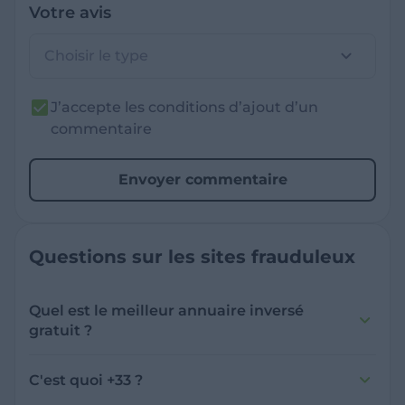
Votre avis
Choisir le type
J’accepte les conditions d’ajout d’un
commentaire
Envoyer commentaire
Questions sur les sites frauduleux
Quel est le meilleur annuaire inversé
gratuit ?
France Verif inclut une fonctionnalité de
recherche de numéro inversée qui est efficace
C'est quoi +33 ?
et gratuite pour identifier les appelants
L'indicatif +33 est le code téléphonique