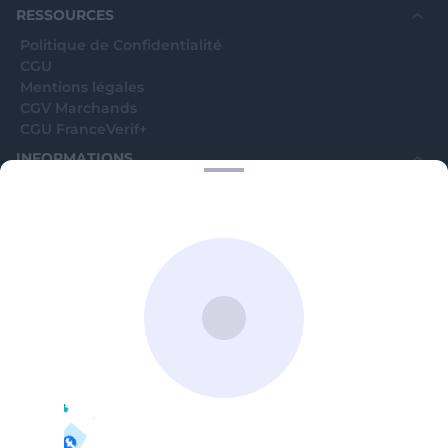
RESSOURCES
Politique de Confidentialité
CGU
Mentions légales
CGV Marchands
CGU FranceVerif+
INFORMATIONS
Catégories
Marchands
Signaler une arnaque
Blog
A PROPOS
Aide
Comment ça marche ?
Contact support utilisateurs
support@franceverif.fr
©WebVerif SAS au capital de 851 000€ • RCS de Paris 884750035 17