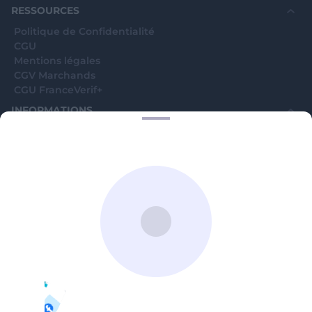
RESSOURCES
Politique de Confidentialité
CGU
Mentions légales
CGV Marchands
CGU FranceVerif+
INFORMATIONS
Catégories
Marchands
Signaler une arnaque
Blog
A PROPOS
Aide
Comment ça marche ?
Contact support utilisateurs
support@franceverif.fr
©WebVerif SAS au capital de 851 000€ • RCS de Paris 884750035 17