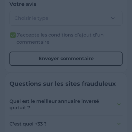
Votre avis
Choisir le type
J’accepte les conditions d’ajout d’un
commentaire
Envoyer commentaire
Questions sur les sites frauduleux
Quel est le meilleur annuaire inversé
gratuit ?
France Verif inclut une fonctionnalité de
recherche de numéro inversée qui est efficace
C'est quoi +33 ?
et gratuite pour identifier les appelants
L'indicatif +33 est le code téléphonique