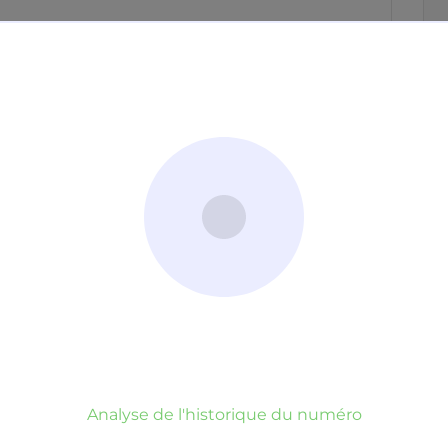
ap
fai
Neutre
Gênant
Dangereux
d’un commentaire
er commentaire
rauduleux
Analyse de l'historique du numéro