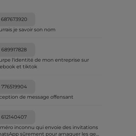
687673920
rrais je savoir son nom
689917828
urpe l'identité de mon entreprise sur
cebook et tiktok
776519904
ception de message offensant
612140407
méro inconnu qui envoie des invitations
atsApp sûrement pour arnaquer les gens