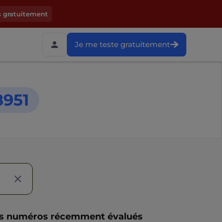
s gratuitement
Je me teste gratuitement
8951
s numéros récemment évalués