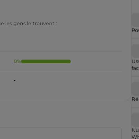
 les gens le trouvent :
Pou
0
%
Us
fa
-
Ré
Nu
Wh