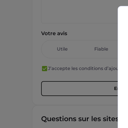
Votre avis
Utile
Fiable
J’accepte les conditions d’ajout 
Envoy
Questions sur les sites f