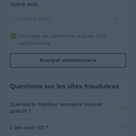
Votre avis
Choisir le type
J’accepte les conditions d’ajout d’un
commentaire
Envoyer commentaire
Questions sur les sites frauduleux
Quel est le meilleur annuaire inversé
gratuit ?
France Verif inclut une fonctionnalité de
recherche de numéro inversée qui est efficace
C'est quoi +33 ?
et gratuite pour identifier les appelants
L'indicatif +33 est le code téléphonique