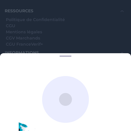
souhaite voir avec vous si elles sont avérées car
elles sont bloquées en attente. C'est un leurre.
RESSOURCES
Politique de Confidentialité
CGU
Mentions légales
CGV Marchands
CGU FranceVerif+
INFORMATIONS
Catégories
Marchands
Signaler une arnaque
Blog
A PROPOS
Aide
Comment ça marche ?
Contact support utilisateurs
support@franceverif.fr