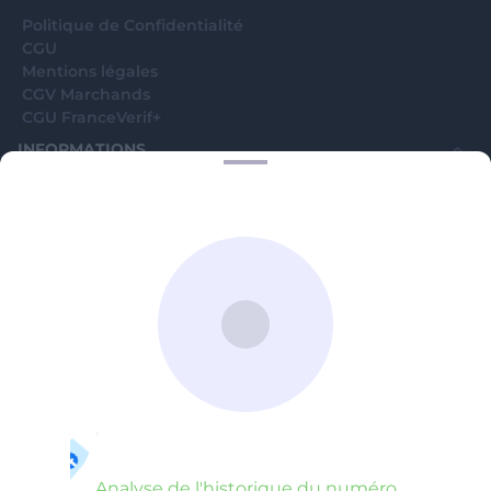
Politique de Confidentialité
CGU
Mentions légales
CGV Marchands
CGU FranceVerif+
INFORMATIONS
Catégories
Marchands
Signaler une arnaque
Blog
A PROPOS
Aide
Comment ça marche ?
Contact support utilisateurs
support@franceverif.fr
©WebVerif SAS au capital de 851 000€ • RCS de Paris 884750035 17
avenue Jean Moulin, 93100 Montreuil, France
Analyse de l'historique du numéro