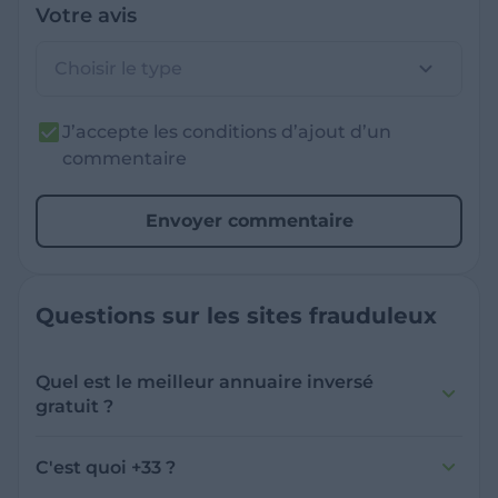
Votre avis
Choisir le type
J’accepte les conditions d’ajout d’un
commentaire
Envoyer commentaire
Questions sur les sites frauduleux
Quel est le meilleur annuaire inversé
gratuit ?
France Verif inclut une fonctionnalité de
recherche de numéro inversée qui est efficace
C'est quoi +33 ?
et gratuite pour identifier les appelants
L'indicatif +33 est le code téléphonique