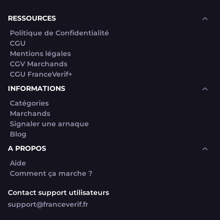
souhaite voir avec vous si elles sont avérées car
elles sont bloquées en attente. C'est un leurre.
RESSOURCES
Politique de Confidentialité
CGU
Mentions légales
CGV Marchands
CGU FranceVerif+
INFORMATIONS
Catégories
Marchands
Signaler une arnaque
Blog
A PROPOS
Aide
Comment ça marche ?
Contact support utilisateurs
support@franceverif.fr