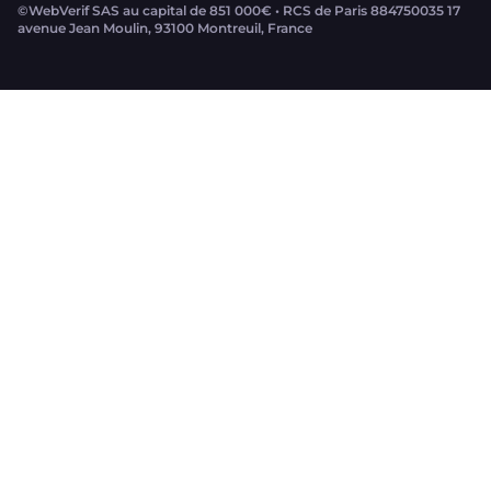
©WebVerif SAS au capital de 851 000€ • RCS de Paris 884750035 17
avenue Jean Moulin, 93100 Montreuil, France