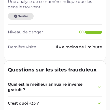
Une analyse de ce numéro indique que les
gens le trouvent :
Neutre
Niveau de danger
0
%
Dernière visite
Il y a moins de 1 minute
Questions sur les sites frauduleux
Quel est le meilleur annuaire inversé
gratuit ?
France Verif inclut une fonctionnalité de
recherche de numéro inversée qui est efficace
C'est quoi +33 ?
et gratuite pour identifier les appelants
L'indicatif +33 est le code téléphonique