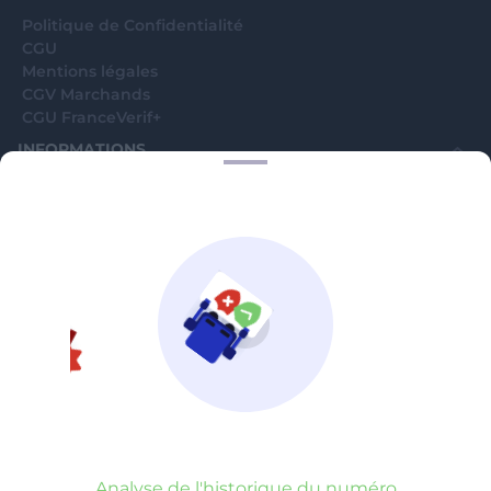
Politique de Confidentialité
CGU
Mentions légales
CGV Marchands
CGU FranceVerif+
INFORMATIONS
Catégories
Marchands
Signaler une arnaque
Blog
A PROPOS
Aide
Comment ça marche ?
Contact support utilisateurs
support@franceverif.fr
©WebVerif SAS au capital de 851 000€ • RCS de Paris 884750035 17
avenue Jean Moulin, 93100 Montreuil, France
Analyse de l'historique du numéro