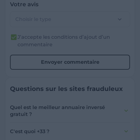
Votre avis
Choisir le type
J’accepte les conditions d’ajout d’un
commentaire
Envoyer commentaire
Questions sur les sites frauduleux
Quel est le meilleur annuaire inversé
gratuit ?
France Verif inclut une fonctionnalité de
recherche de numéro inversée qui est efficace
C'est quoi +33 ?
et gratuite pour identifier les appelants
L'indicatif +33 est le code téléphonique