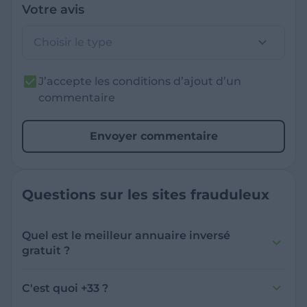
Votre avis
Choisir le type
J’accepte les conditions d’ajout d’un
commentaire
Envoyer commentaire
Questions sur les sites frauduleux
Quel est le meilleur annuaire inversé
gratuit ?
France Verif inclut une fonctionnalité de
recherche de numéro inversée qui est efficace
C'est quoi +33 ?
et gratuite pour identifier les appelants
L'indicatif +33 est le code téléphonique