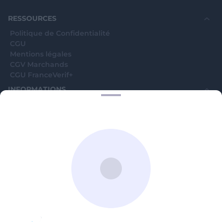
souhaite voir avec vous si elles sont avérées car
elles sont bloquées en attente. C'est un leurre.
RESSOURCES
Politique de Confidentialité
CGU
Mentions légales
CGV Marchands
CGU FranceVerif+
INFORMATIONS
Catégories
Marchands
Signaler une arnaque
Blog
A PROPOS
Aide
Comment ça marche ?
Contact support utilisateurs
support@franceverif.fr