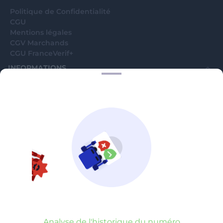
Politique de Confidentialité
CGU
Mentions légales
CGV Marchands
CGU FranceVerif+
INFORMATIONS
Catégories
Marchands
Signaler une arnaque
Blog
A PROPOS
Aide
Comment ça marche ?
Contact support utilisateurs
support@franceverif.fr
©WebVerif SAS au capital de 851 000€ • RCS de Paris 884750035 17
avenue Jean Moulin, 93100 Montreuil, France
Analyse de l'historique du numéro