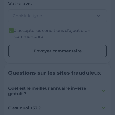
Votre avis
Choisir le type
J’accepte les conditions d’ajout d’un
commentaire
Envoyer commentaire
Questions sur les sites frauduleux
Quel est le meilleur annuaire inversé
gratuit ?
France Verif inclut une fonctionnalité de
recherche de numéro inversée qui est efficace
C'est quoi +33 ?
et gratuite pour identifier les appelants
L'indicatif +33 est le code téléphonique