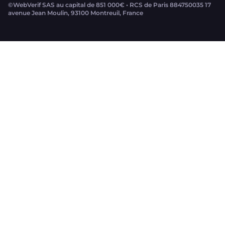
©WebVerif SAS au capital de 851 000€ • RCS de Paris 884750035 17
avenue Jean Moulin, 93100 Montreuil, France