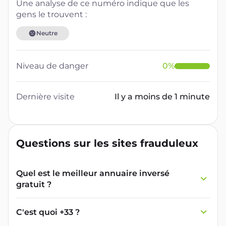
Une analyse de ce numéro indique que les
gens le trouvent :
Neutre
Niveau de danger
0
%
Dernière visite
Il y a moins de 1 minute
Questions sur les sites frauduleux
Quel est le meilleur annuaire inversé
gratuit ?
France Verif inclut une fonctionnalité de
recherche de numéro inversée qui est efficace
C'est quoi +33 ?
et gratuite pour identifier les appelants
L'indicatif +33 est le code téléphonique