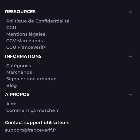
souhaite voir avec vous si elles sont avérées car
elles sont bloquées en attente. C'est un leurre.
RESSOURCES
Politique de Confidentialité
CGU
Mentions légales
CGV Marchands
CGU FranceVerif+
INFORMATIONS
Catégories
Marchands
Signaler une arnaque
Blog
A PROPOS
Aide
Comment ça marche ?
Contact support utilisateurs
support@franceverif.fr