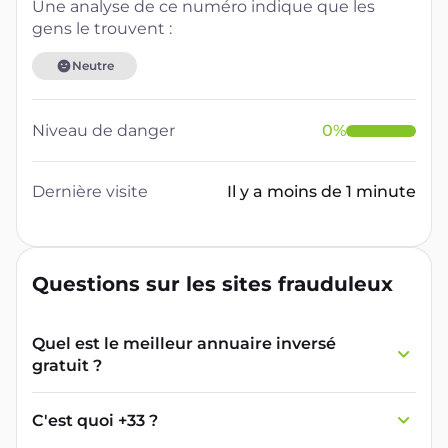
Une analyse de ce numéro indique que les
gens le trouvent :
Neutre
Niveau de danger
0
%
Dernière visite
Il y a moins de 1 minute
Questions sur les sites frauduleux
Quel est le meilleur annuaire inversé
gratuit ?
France Verif inclut une fonctionnalité de
recherche de numéro inversée qui est efficace
C'est quoi +33 ?
et gratuite pour identifier les appelants
L'indicatif +33 est le code téléphonique