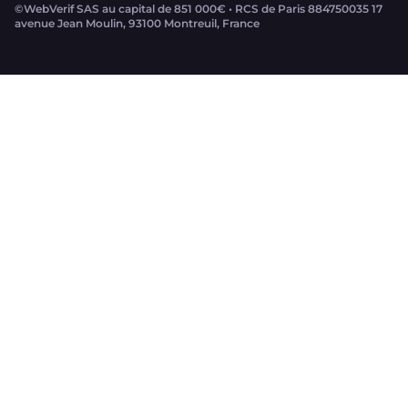
©WebVerif SAS au capital de 851 000€ • RCS de Paris 884750035 17
avenue Jean Moulin, 93100 Montreuil, France