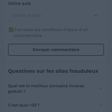
Votre avis
Choisir le type
J’accepte les conditions d’ajout d’un
commentaire
Envoyer commentaire
Questions sur les sites frauduleux
Quel est le meilleur annuaire inversé
gratuit ?
France Verif inclut une fonctionnalité de
recherche de numéro inversée qui est efficace
C'est quoi +33 ?
et gratuite pour identifier les appelants
L'indicatif +33 est le code téléphonique