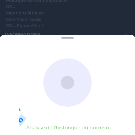
Politique de Confidentialité
CGU
Mentions légales
CGV Marchands
CGU FranceVerif+
INFORMATIONS
Catégories
Marchands
Signaler une arnaque
Blog
A PROPOS
Aide
Comment ça marche ?
Contact support utilisateurs
support@franceverif.fr
©WebVerif SAS au capital de 851 000€ • RCS de Paris 884750035 17
avenue Jean Moulin, 93100 Montreuil, France
Analyse de l'historique du numéro