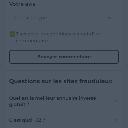
Votre avis
Choisir le type
J’accepte les conditions d’ajout d’un
commentaire
Envoyer commentaire
Questions sur les sites frauduleux
Quel est le meilleur annuaire inversé
gratuit ?
France Verif inclut une fonctionnalité de
recherche de numéro inversée qui est efficace
C'est quoi +33 ?
et gratuite pour identifier les appelants
L'indicatif +33 est le code téléphonique