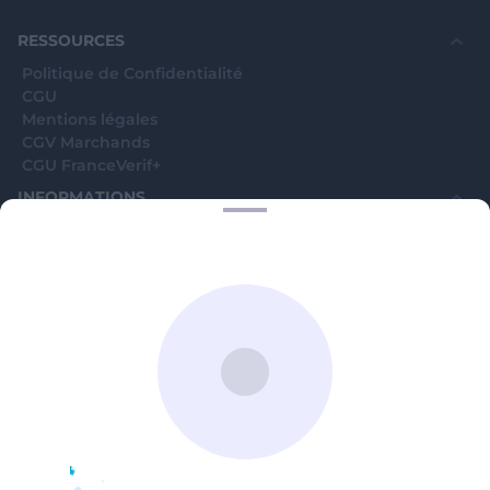
souhaite voir avec vous si elles sont avérées car
elles sont bloquées en attente. C'est un leurre.
RESSOURCES
Politique de Confidentialité
CGU
Mentions légales
CGV Marchands
CGU FranceVerif+
INFORMATIONS
Catégories
Marchands
Signaler une arnaque
Blog
A PROPOS
Aide
Comment ça marche ?
Contact support utilisateurs
support@franceverif.fr