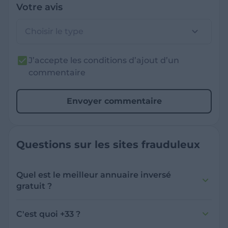
Votre avis
Choisir le type
J’accepte les conditions d’ajout d’un
commentaire
Envoyer commentaire
Questions sur les sites frauduleux
Quel est le meilleur annuaire inversé
gratuit ?
France Verif inclut une fonctionnalité de
recherche de numéro inversée qui est efficace
C'est quoi +33 ?
et gratuite pour identifier les appelants
L'indicatif +33 est le code téléphonique