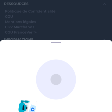
RESSOURCES
Politique de Confidentialité
CGU
Mentions légales
CGV Marchands
CGU FranceVerif+
INFORMATIONS
Catégories
Marchands
Signaler une arnaque
Blog
A PROPOS
Aide
Comment ça marche ?
Contact support utilisateurs
support@franceverif.fr
©WebVerif SAS au capital de 851 000€ • RCS de Paris 884750035 17