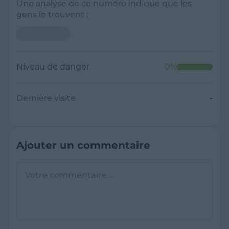
Une analyse de ce numéro indique que les
gens le trouvent :
Neutre
Niveau de danger
0
%
Dernière visite
Il y a moins de 1 minute
Questions sur les sites frauduleux
Quel est le meilleur annuaire inversé
gratuit ?
France Verif inclut une fonctionnalité de
recherche de numéro inversée qui est efficace
C'est quoi +33 ?
et gratuite pour identifier les appelants
L'indicatif +33 est le code téléphonique