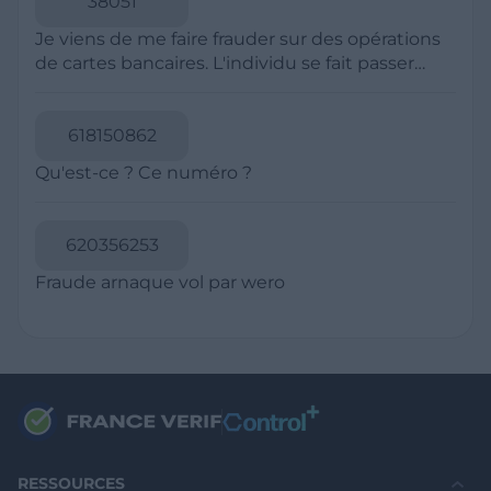
Politique de Confidentialité
CGU
Mentions légales
CGV Marchands
CGU FranceVerif+
INFORMATIONS
Catégories
Marchands
Signaler une arnaque
Blog
A PROPOS
Aide
Comment ça marche ?
Contact support utilisateurs
support@franceverif.fr
©WebVerif SAS au capital de 851 000€ • RCS de Paris 884750035 17
avenue Jean Moulin, 93100 Montreuil, France