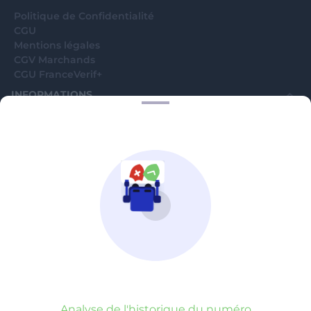
Politique de Confidentialité
CGU
Mentions légales
CGV Marchands
CGU FranceVerif+
INFORMATIONS
Catégories
Marchands
Signaler une arnaque
Blog
A PROPOS
Aide
Comment ça marche ?
Contact support utilisateurs
support@franceverif.fr
©WebVerif SAS au capital de 851 000€ • RCS de Paris 884750035 17
avenue Jean Moulin, 93100 Montreuil, France
Analyse de l'historique du numéro