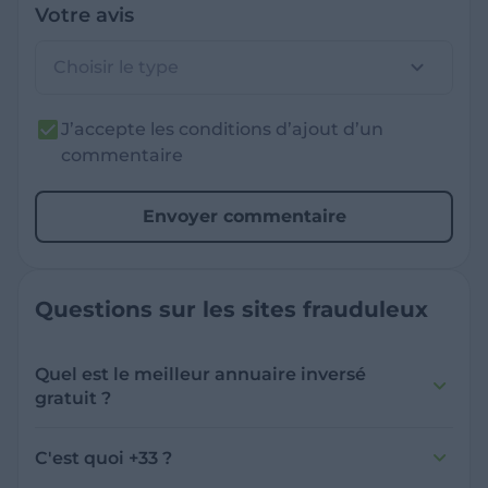
Votre avis
Choisir le type
J’accepte les conditions d’ajout d’un
commentaire
Envoyer commentaire
Questions sur les sites frauduleux
Quel est le meilleur annuaire inversé
gratuit ?
France Verif inclut une fonctionnalité de
recherche de numéro inversée qui est efficace
C'est quoi +33 ?
et gratuite pour identifier les appelants
L'indicatif +33 est le code téléphonique