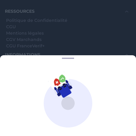
souhaite voir avec vous si elles sont avérées car
elles sont bloquées en attente. C'est un leurre.
RESSOURCES
Politique de Confidentialité
CGU
Mentions légales
CGV Marchands
CGU FranceVerif+
INFORMATIONS
Catégories
Marchands
Signaler une arnaque
Blog
A PROPOS
Aide
Comment ça marche ?
Contact support utilisateurs
support@franceverif.fr