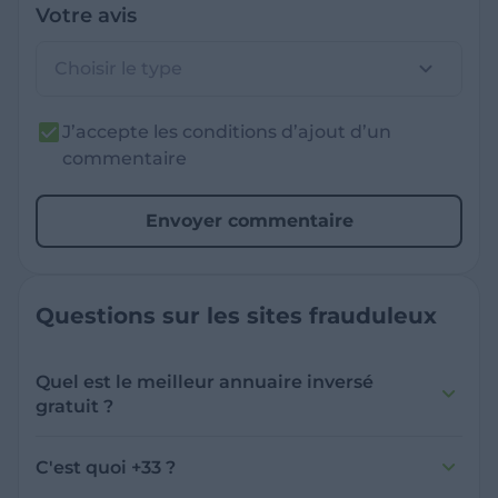
Votre avis
Choisir le type
J’accepte les conditions d’ajout d’un
commentaire
Envoyer commentaire
Questions sur les sites frauduleux
Quel est le meilleur annuaire inversé
gratuit ?
France Verif inclut une fonctionnalité de
recherche de numéro inversée qui est efficace
C'est quoi +33 ?
et gratuite pour identifier les appelants
L'indicatif +33 est le code téléphonique