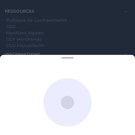
©WebVerif SAS au capital de 851 000€ • RCS de Paris 884750035 17
avenue Jean Moulin, 93100 Montreuil, France