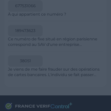
souhaite voir avec vous si elles sont avérées car
elles sont bloquées en attente. C'est un leurre.
RESSOURCES
Politique de Confidentialité
CGU
Mentions légales
CGV Marchands
CGU FranceVerif+
INFORMATIONS
Catégories
Marchands
Signaler une arnaque
Blog
A PROPOS
Aide
Comment ça marche ?
Contact support utilisateurs
support@franceverif.fr