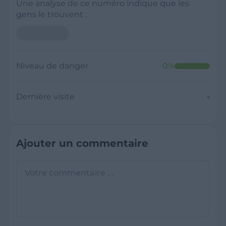
Une analyse de ce numéro indique que les
gens le trouvent :
Neutre
Niveau de danger
0
%
Dernière visite
Il y a moins de 1 minute
Questions sur les sites frauduleux
Quel est le meilleur annuaire inversé
gratuit ?
France Verif inclut une fonctionnalité de
recherche de numéro inversée qui est efficace
C'est quoi +33 ?
et gratuite pour identifier les appelants
L'indicatif +33 est le code téléphonique