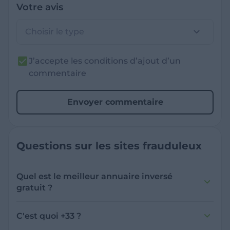
Votre avis
Choisir le type
J’accepte les conditions d’ajout d’un
commentaire
Envoyer commentaire
Questions sur les sites frauduleux
Quel est le meilleur annuaire inversé
gratuit ?
France Verif inclut une fonctionnalité de
recherche de numéro inversée qui est efficace
C'est quoi +33 ?
et gratuite pour identifier les appelants
L'indicatif +33 est le code téléphonique