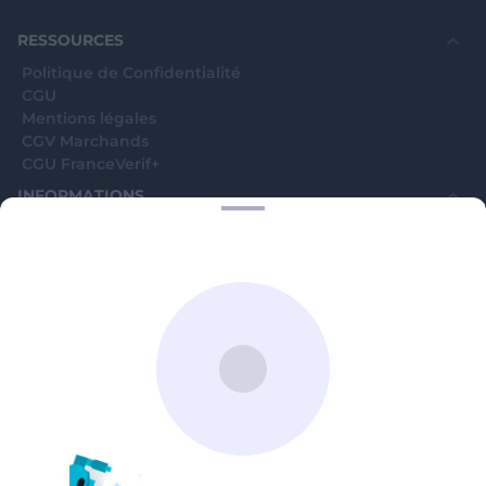
RESSOURCES
Politique de Confidentialité
CGU
Mentions légales
CGV Marchands
CGU FranceVerif+
INFORMATIONS
Catégories
Marchands
Signaler une arnaque
Blog
A PROPOS
Aide
Comment ça marche ?
Contact support utilisateurs
support@franceverif.fr