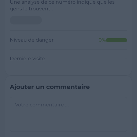
Une analyse de ce numéro indique que les
gens le trouvent :
Neutre
Niveau de danger
0
%
Dernière visite
Il y a moins de 1 minute
Questions sur les sites frauduleux
Quel est le meilleur annuaire inversé
gratuit ?
France Verif inclut une fonctionnalité de
recherche de numéro inversée qui est efficace
C'est quoi +33 ?
et gratuite pour identifier les appelants
L'indicatif +33 est le code téléphonique