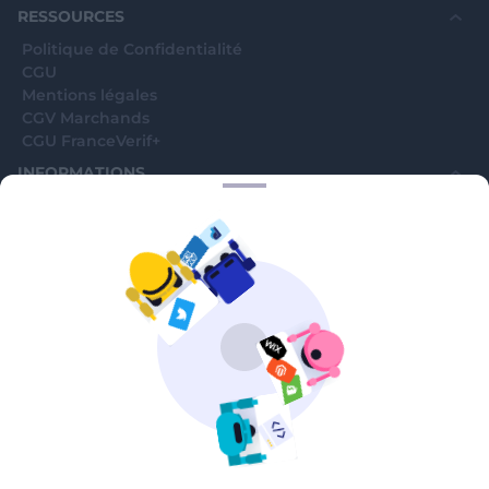
avenue Jean Moulin, 93100 Montreuil, France