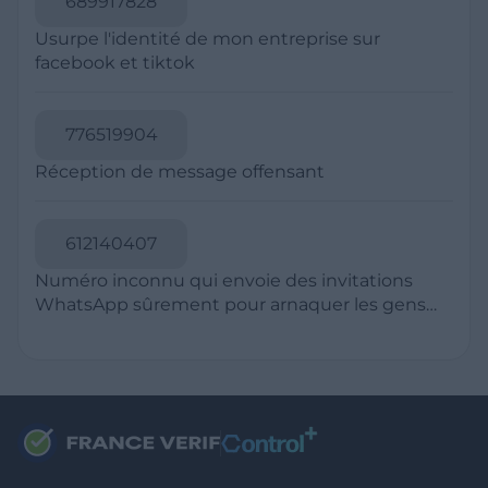
RESSOURCES
Politique de Confidentialité
CGU
Mentions légales
CGV Marchands
CGU FranceVerif+
INFORMATIONS
Catégories
Marchands
Signaler une arnaque
Blog
A PROPOS
Aide
Comment ça marche ?
Contact support utilisateurs
support@franceverif.fr
©WebVerif SAS au capital de 851 000€ • RCS de Paris 884750035 17