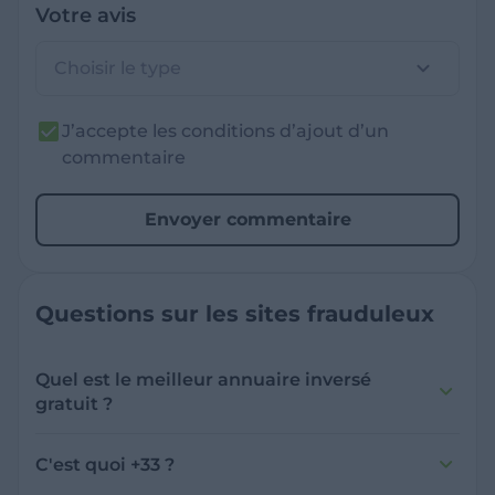
Votre avis
Choisir le type
J’accepte les conditions d’ajout d’un
commentaire
Envoyer commentaire
Questions sur les sites frauduleux
Quel est le meilleur annuaire inversé
gratuit ?
France Verif inclut une fonctionnalité de
recherche de numéro inversée qui est efficace
C'est quoi +33 ?
et gratuite pour identifier les appelants
L'indicatif +33 est le code téléphonique