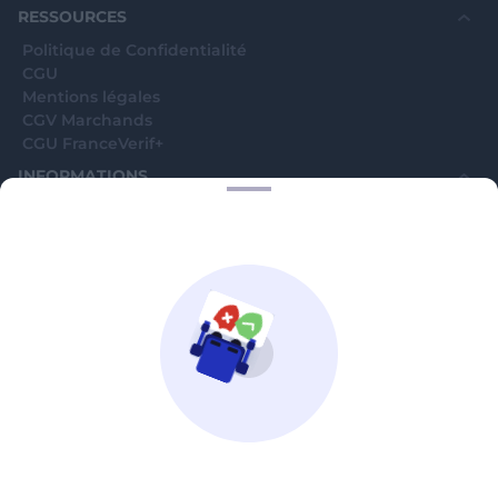
RESSOURCES
Politique de Confidentialité
CGU
Mentions légales
CGV Marchands
CGU FranceVerif+
INFORMATIONS
Catégories
Marchands
Signaler une arnaque
Blog
A PROPOS
Aide
Comment ça marche ?
Contact support utilisateurs
support@franceverif.fr
©WebVerif SAS au capital de 851 000€ • RCS de Paris 884750035 17