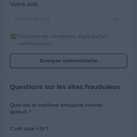
Votre avis
Choisir le type
J’accepte les conditions d’ajout d’un
commentaire
Envoyer commentaire
Questions sur les sites frauduleux
Quel est le meilleur annuaire inversé
gratuit ?
France Verif inclut une fonctionnalité de
recherche de numéro inversée qui est efficace
C'est quoi +33 ?
et gratuite pour identifier les appelants
L'indicatif +33 est le code téléphonique