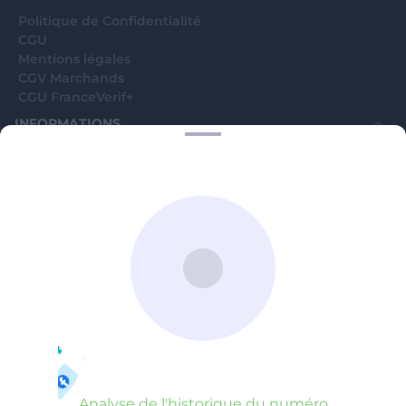
Politique de Confidentialité
CGU
Mentions légales
CGV Marchands
CGU FranceVerif+
INFORMATIONS
Catégories
Marchands
Signaler une arnaque
Blog
A PROPOS
Aide
Comment ça marche ?
Contact support utilisateurs
support@franceverif.fr
©WebVerif SAS au capital de 851 000€ • RCS de Paris 884750035 17
avenue Jean Moulin, 93100 Montreuil, France
Analyse de l'historique du numéro