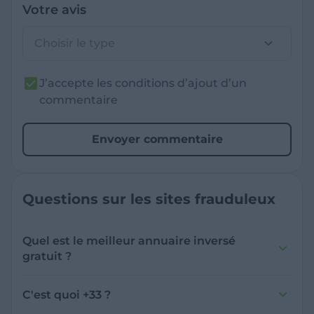
Votre avis
Choisir le type
J’accepte les conditions d’ajout d’un
commentaire
Envoyer commentaire
Questions sur les sites frauduleux
Quel est le meilleur annuaire inversé
gratuit ?
France Verif inclut une fonctionnalité de
recherche de numéro inversée qui est efficace
C'est quoi +33 ?
et gratuite pour identifier les appelants
L'indicatif +33 est le code téléphonique