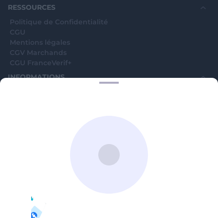
RESSOURCES
Politique de Confidentialité
CGU
Mentions légales
CGV Marchands
CGU FranceVerif+
INFORMATIONS
Catégories
Marchands
Signaler une arnaque
Blog
A PROPOS
Aide
Comment ça marche ?
Contact support utilisateurs
support@franceverif.fr
©WebVerif SAS au capital de 851 000€ • RCS de Paris 884750035 17