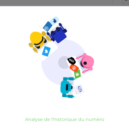
Neutre
Gênant
Dangereux
d’un commentaire
er commentaire
rauduleux
Analyse de l'historique du numéro