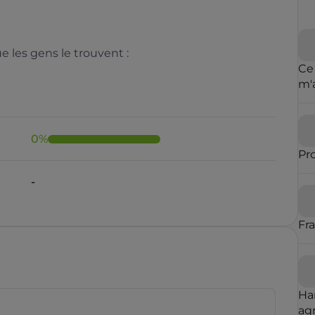
 les gens le trouvent :
Ce
m'
cl
de 
0
%
Pr
-
Fr
Ha
agr