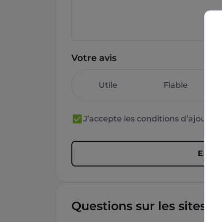
Votre avis
Utile
Fiable
J’accepte les conditions d’ajout 
Envoy
Questions sur les sites f