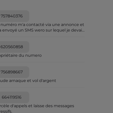
757840376
 numéro m'a contacté via une annonce et
a envoyé un SMS wero sur lequel je devais
iqué pour le paiement.Wero n'envoie pas
sms.et sur wero il y avait rien
620560858
opriétaire du numero
756898667
aude arnaque et vol d'argent
664119516
rcèle d'appels et laisse des messages
essifs.