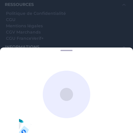
RESSOURCES
Politique de Confidentialité
CGU
Mentions légales
CGV Marchands
CGU FranceVerif+
INFORMATIONS
Catégories
Marchands
Signaler une arnaque
Blog
A PROPOS
Aide
Comment ça marche ?
Contact support utilisateurs
support@franceverif.fr
©WebVerif SAS au capital de 851 000€ • RCS de Paris 884750035 17