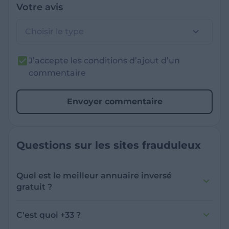
Votre avis
Choisir le type
J’accepte les conditions d’ajout d’un
commentaire
Envoyer commentaire
Questions sur les sites frauduleux
Quel est le meilleur annuaire inversé
gratuit ?
France Verif inclut une fonctionnalité de
recherche de numéro inversée qui est efficace
C'est quoi +33 ?
et gratuite pour identifier les appelants
L'indicatif +33 est le code téléphonique